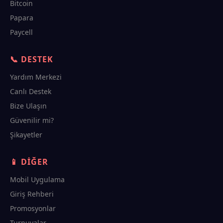
Bitcoin
Papara
Paycell
📞 DESTEK
Yardım Merkezi
Canlı Destek
Bize Ulaşın
Güvenilir mi?
Şikayetler
📱 DIĞER
Mobil Uygulama
Giriş Rehberi
Promosyonlar
Turnuvalar