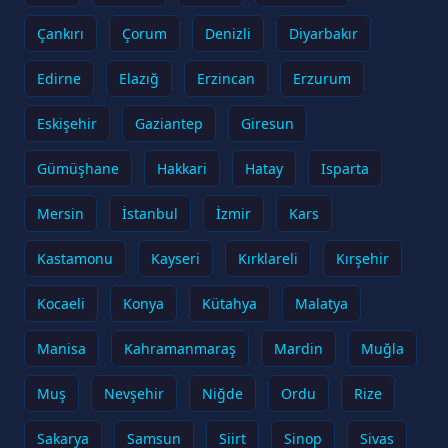
Çankırı
Çorum
Denizli
Diyarbakır
Edirne
Elazığ
Erzincan
Erzurum
Eskişehir
Gaziantep
Giresun
Gümüşhane
Hakkari
Hatay
Isparta
Mersin
İstanbul
İzmir
Kars
Kastamonu
Kayseri
Kırklareli
Kırşehir
Kocaeli
Konya
Kütahya
Malatya
Manisa
Kahramanmaraş
Mardin
Muğla
Muş
Nevşehir
Niğde
Ordu
Rize
Sakarya
Samsun
Siirt
Sinop
Sivas