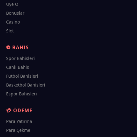
Üye Ol
Bonuslar
Casino
Slot
⚽ BAHIS
Spor Bahisleri
Canlı Bahis
Futbol Bahisleri
Basketbol Bahisleri
Espor Bahisleri
💳 ÖDEME
Para Yatırma
Para Çekme