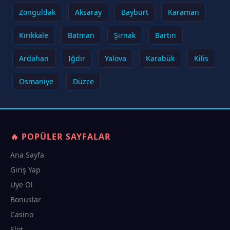
Zonguldak
Aksaray
Bayburt
Karaman
Kırıkkale
Batman
Şırnak
Bartın
Ardahan
Iğdır
Yalova
Karabük
Kilis
Osmaniye
Düzce
🔥 POPÜLER SAYFALAR
Ana Sayfa
Giriş Yap
Üye Ol
Bonuslar
Casino
Slot