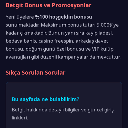
Betgit Bonus ve Promosyonlar
Yeni üyelere
%100 hoşgeldin bonusu
sunulmaktadır. Maksimum bonus tutarı 5.000₺'ye
kadar çıkmaktadır. Bunun yanı sıra kayıp iadesi,
bedava bahis, casino freespin, arkadaş davet
bonusu, doğum günü özel bonusu ve VIP kulüp
avantajları gibi düzenli kampanyalar da mevcuttur.
Sıkça Sorulan Sorular
Bu sayfada ne bulabilirim?
Betgit hakkında detaylı bilgiler ve güncel giriş
linkleri.