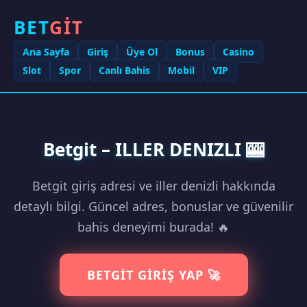
BET
GIT
Ana Sayfa
Giriş
Üye Ol
Bonus
Casino
Slot
Spor
Canlı Bahis
Mobil
VIP
Betgit – ILLER DENIZLI 🎰
Betgit giriş adresi ve iller denizli hakkında
detaylı bilgi. Güncel adres, bonuslar ve güvenilir
bahis deneyimi burada! 🔥
BETGIT GIRIŞ YAP 🚀