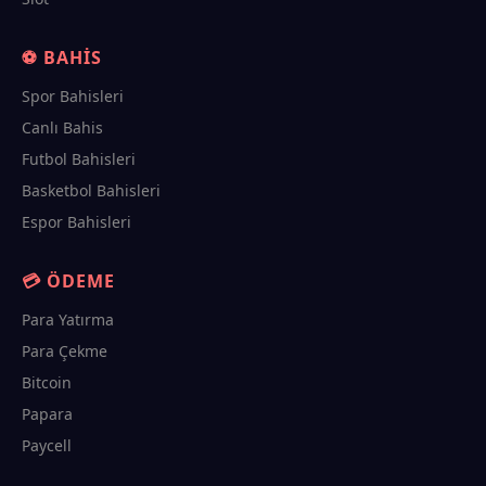
⚽ BAHIS
Spor Bahisleri
Canlı Bahis
Futbol Bahisleri
Basketbol Bahisleri
Espor Bahisleri
💳 ÖDEME
Para Yatırma
Para Çekme
Bitcoin
Papara
Paycell