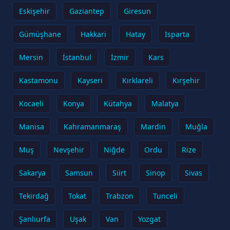
Eskişehir
Gaziantep
Giresun
Gümüşhane
Hakkari
Hatay
Isparta
Mersin
İstanbul
İzmir
Kars
Kastamonu
Kayseri
Kırklareli
Kırşehir
Kocaeli
Konya
Kütahya
Malatya
Manisa
Kahramanmaraş
Mardin
Muğla
Muş
Nevşehir
Niğde
Ordu
Rize
Sakarya
Samsun
Siirt
Sinop
Sivas
Tekirdağ
Tokat
Trabzon
Tunceli
Şanlıurfa
Uşak
Van
Yozgat