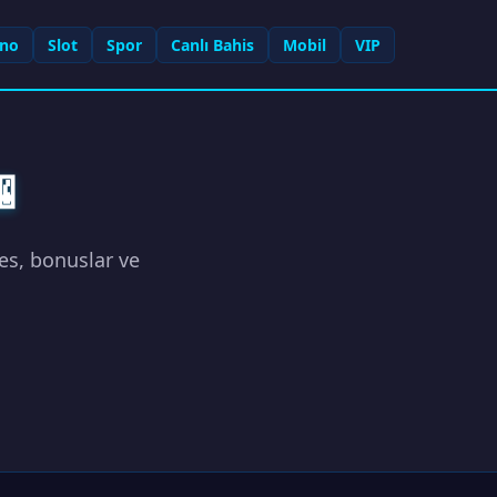
ino
Slot
Spor
Canlı Bahis
Mobil
VIP

res, bonuslar ve