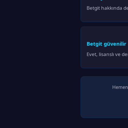
Betgit hakkında deta
Betgit güvenilir
Evet, lisanslı ve 
Hemen 