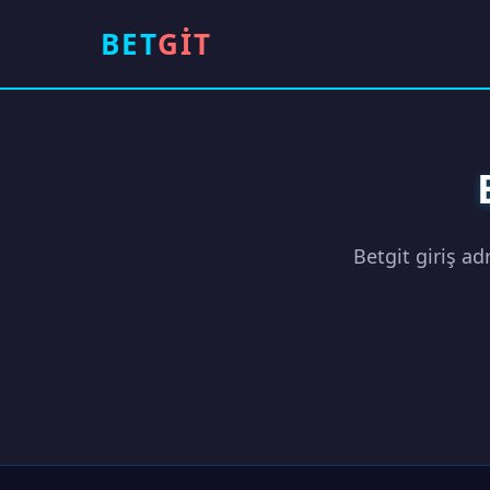
BET
GIT
Betgit giriş ad