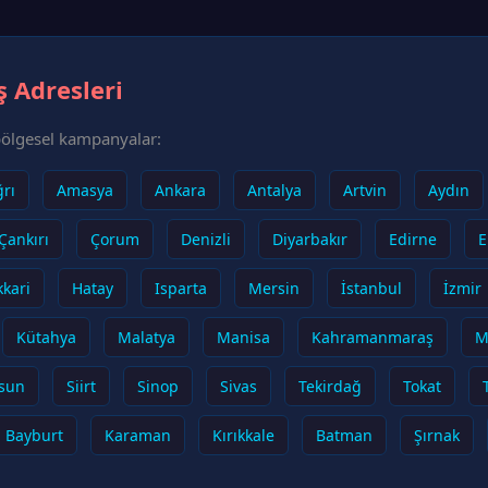
iş Adresleri
e bölgesel kampanyalar:
rı
Amasya
Ankara
Antalya
Artvin
Aydın
Çankırı
Çorum
Denizli
Diyarbakır
Edirne
E
kari
Hatay
Isparta
Mersin
İstanbul
İzmir
Kütahya
Malatya
Manisa
Kahramanmaraş
M
sun
Siirt
Sinop
Sivas
Tekirdağ
Tokat
Bayburt
Karaman
Kırıkkale
Batman
Şırnak