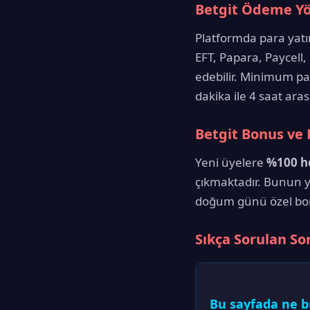
Betgit Ödeme Y
Platformda para yatır
EFT, Papara, Paycell,
edebilir. Minimum par
dakika ile 4 saat ara
Betgit Bonus ve
Yeni üyelere
%100 h
çıkmaktadır. Bunun y
doğum günü özel bon
Sıkça Sorulan So
Bu sayfada ne b