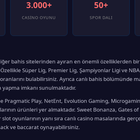
3.000+
50+
CASINO OYUNU
SPOR DALI
ğer bahis sitelerinden ayıran en önemli özelliklerden bir
Özellikle Süper Lig, Premier Lig, Şampiyonlar Ligi ve NB
oranlarını bulabilirsiniz. Ayrıca canlı bahis bölümünde
on yapma imkanı sunulmaktadır.
e Pragmatic Play, NetEnt, Evolution Gaming, Microgamin
larının ürünleri yer almaktadır. Sweet Bonanza, Gates o
slot oyunlarının yanı sıra canlı casino masalarında gerç
jack ve baccarat oynayabilirsiniz.