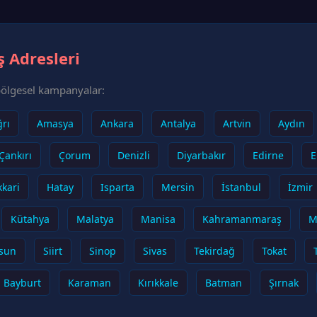
iş Adresleri
e bölgesel kampanyalar:
rı
Amasya
Ankara
Antalya
Artvin
Aydın
Çankırı
Çorum
Denizli
Diyarbakır
Edirne
E
kari
Hatay
Isparta
Mersin
İstanbul
İzmir
Kütahya
Malatya
Manisa
Kahramanmaraş
M
sun
Siirt
Sinop
Sivas
Tekirdağ
Tokat
Bayburt
Karaman
Kırıkkale
Batman
Şırnak