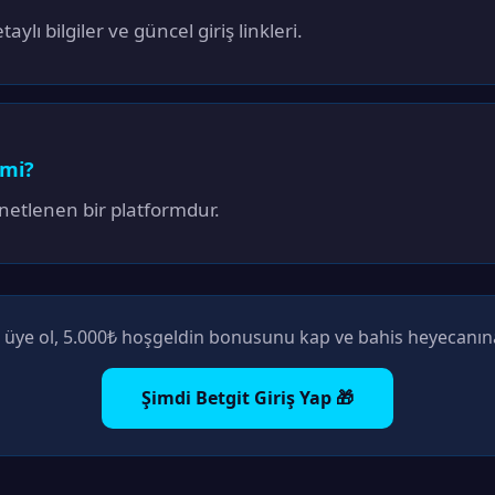
ylı bilgiler ve güncel giriş linkleri.
 mi?
denetlenen bir platformdur.
üye ol, 5.000₺ hoşgeldin bonusunu kap ve bahis heyecanına
Şimdi Betgit Giriş Yap 🎁