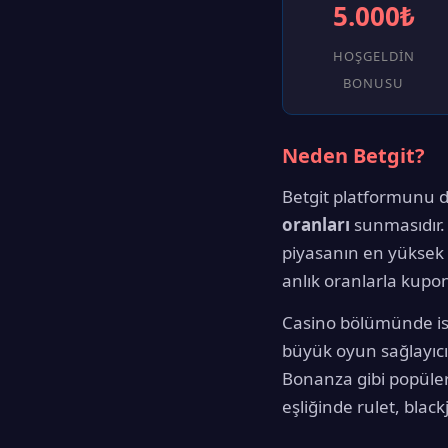
5.000₺
HOŞGELDIN
BONUSU
Neden Betgit?
Betgit platformunu di
oranları
sunmasıdır. 
piyasanın en yüksek 
anlık oranlarla kup
Casino bölümünde is
büyük oyun sağlayıcı
Bonanza gibi popüler 
eşliğinde rulet, black