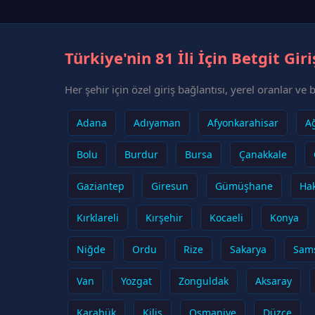
Türkiye'nin 81 İli İçin Betgit Gir
Her şehir için özel giriş bağlantısı, yerel oranlar v
Adana
Adıyaman
Afyonkarahisar
Ağ
Bolu
Burdur
Bursa
Çanakkale
Gaziantep
Giresun
Gümüşhane
Hak
Kırklareli
Kırşehir
Kocaeli
Konya
Niğde
Ordu
Rize
Sakarya
Sam
Van
Yozgat
Zonguldak
Aksaray
Karabük
Kilis
Osmaniye
Düzce