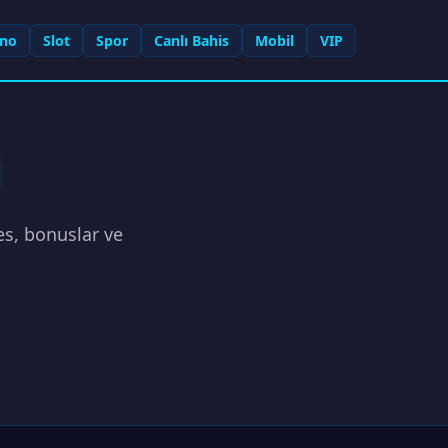
ino
Slot
Spor
Canlı Bahis
Mobil
VIP
res, bonuslar ve