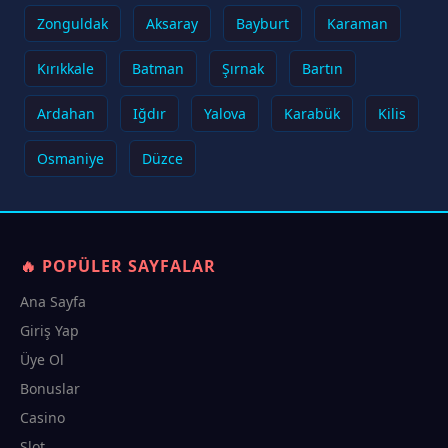
Zonguldak
Aksaray
Bayburt
Karaman
Kırıkkale
Batman
Şırnak
Bartın
Ardahan
Iğdır
Yalova
Karabük
Kilis
Osmaniye
Düzce
🔥 POPÜLER SAYFALAR
Ana Sayfa
Giriş Yap
Üye Ol
Bonuslar
Casino
Slot