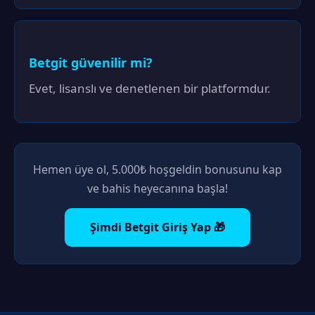
Betgit güvenilir mi?
Evet, lisanslı ve denetlenen bir platformdur.
Hemen üye ol, 5.000₺ hoşgeldin bonusunu kap
ve bahis heyecanına başla!
Şimdi Betgit Giriş Yap 🎁