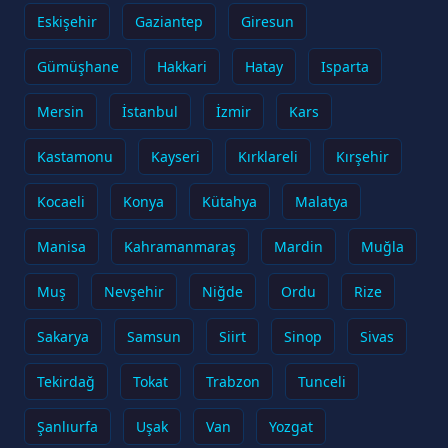
Eskişehir
Gaziantep
Giresun
Gümüşhane
Hakkari
Hatay
Isparta
Mersin
İstanbul
İzmir
Kars
Kastamonu
Kayseri
Kırklareli
Kırşehir
Kocaeli
Konya
Kütahya
Malatya
Manisa
Kahramanmaraş
Mardin
Muğla
Muş
Nevşehir
Niğde
Ordu
Rize
Sakarya
Samsun
Siirt
Sinop
Sivas
Tekirdağ
Tokat
Trabzon
Tunceli
Şanlıurfa
Uşak
Van
Yozgat