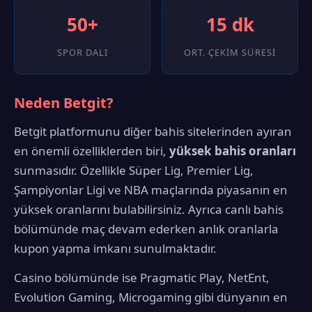
50+
15 dk
SPOR DALI
ORT. ÇEKIM SÜRESI
Neden Betgit?
Betgit platformunu diğer bahis sitelerinden ayıran
en önemli özelliklerden biri,
yüksek bahis oranları
sunmasıdır. Özellikle Süper Lig, Premier Lig,
Şampiyonlar Ligi ve NBA maçlarında piyasanın en
yüksek oranlarını bulabilirsiniz. Ayrıca canlı bahis
bölümünde maç devam ederken anlık oranlarla
kupon yapma imkanı sunulmaktadır.
Casino bölümünde ise Pragmatic Play, NetEnt,
Evolution Gaming, Microgaming gibi dünyanın en