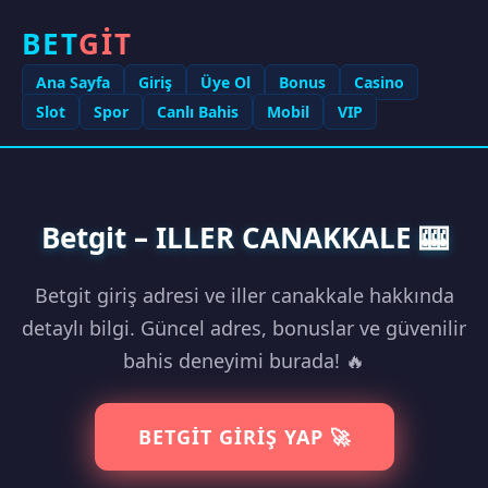
BET
GIT
Ana Sayfa
Giriş
Üye Ol
Bonus
Casino
Slot
Spor
Canlı Bahis
Mobil
VIP
Betgit – ILLER CANAKKALE 🎰
Betgit giriş adresi ve iller canakkale hakkında
detaylı bilgi. Güncel adres, bonuslar ve güvenilir
bahis deneyimi burada! 🔥
BETGIT GIRIŞ YAP 🚀