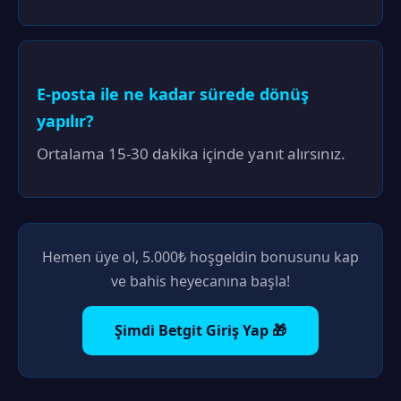
E-posta ile ne kadar sürede dönüş
yapılır?
Ortalama 15-30 dakika içinde yanıt alırsınız.
Hemen üye ol, 5.000₺ hoşgeldin bonusunu kap
ve bahis heyecanına başla!
Şimdi Betgit Giriş Yap 🎁