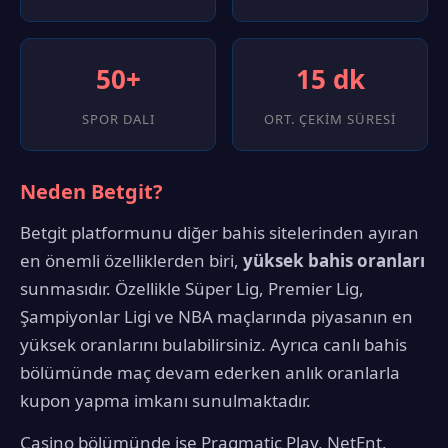
50+
15 dk
SPOR DALI
ORT. ÇEKIM SÜRESI
Neden Betgit?
Betgit platformunu diğer bahis sitelerinden ayıran
en önemli özelliklerden biri,
yüksek bahis oranları
sunmasıdır. Özellikle Süper Lig, Premier Lig,
Şampiyonlar Ligi ve NBA maçlarında piyasanın en
yüksek oranlarını bulabilirsiniz. Ayrıca canlı bahis
bölümünde maç devam ederken anlık oranlarla
kupon yapma imkanı sunulmaktadır.
Casino bölümünde ise Pragmatic Play, NetEnt,