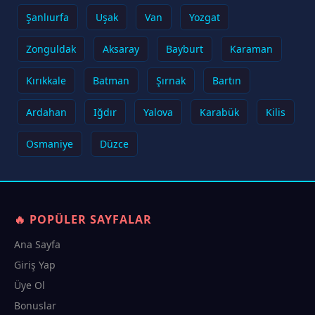
Şanlıurfa
Uşak
Van
Yozgat
Zonguldak
Aksaray
Bayburt
Karaman
Kırıkkale
Batman
Şırnak
Bartın
Ardahan
Iğdır
Yalova
Karabük
Kilis
Osmaniye
Düzce
🔥 POPÜLER SAYFALAR
Ana Sayfa
Giriş Yap
Üye Ol
Bonuslar