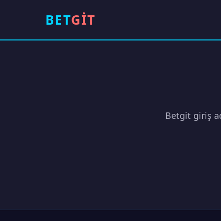
BET
GIT
Betgit giriş 