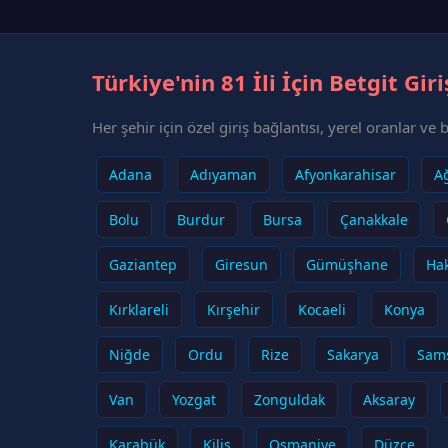
Türkiye'nin 81 İli İçin Betgit Gir
Her şehir için özel giriş bağlantısı, yerel oranlar v
Adana
Adıyaman
Afyonkarahisar
Ağ
Bolu
Burdur
Bursa
Çanakkale
Gaziantep
Giresun
Gümüşhane
Hak
Kırklareli
Kırşehir
Kocaeli
Konya
Niğde
Ordu
Rize
Sakarya
Sam
Van
Yozgat
Zonguldak
Aksaray
Karabük
Kilis
Osmaniye
Düzce