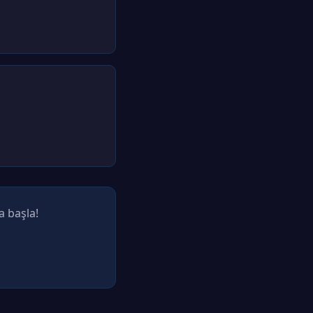
 başla!