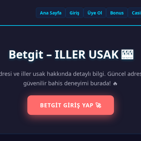
Ana Sayfa
Giriş
Üye Ol
Bonus
Cas
Betgit – ILLER USAK 🎰
adresi ve iller usak hakkında detaylı bilgi. Güncel adre
güvenilir bahis deneyimi burada! 🔥
BETGIT GIRIŞ YAP 🚀