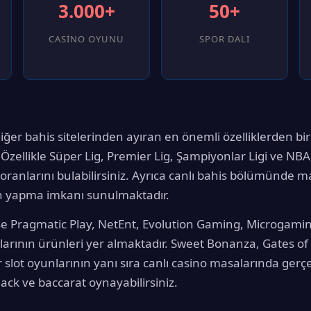
3.000+
50+
CASINO OYUNU
SPOR DALI
ğer bahis sitelerinden ayıran en önemli özelliklerden bir
Özellikle Süper Lig, Premier Lig, Şampiyonlar Ligi ve NB
oranlarını bulabilirsiniz. Ayrıca canlı bahis bölümünde
on yapma imkanı sunulmaktadır.
e Pragmatic Play, NetEnt, Evolution Gaming, Microgamin
larının ürünleri yer almaktadır. Sweet Bonanza, Gates o
slot oyunlarının yanı sıra canlı casino masalarında gerç
jack ve baccarat oynayabilirsiniz.