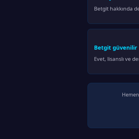
Betgit hakkında deta
Betgit güvenilir
Evet, lisanslı ve 
Hemen 