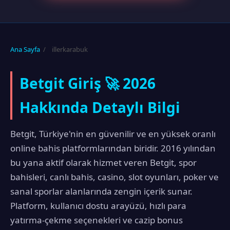
Ana Sayfa
/
illerkarabuk
Betgit Giriş 🚀 2026
Hakkında Detaylı Bilgi
Betgit, Türkiye'nin en güvenilir ve en yüksek oranlı
online bahis platformlarından biridir. 2016 yılından
bu yana aktif olarak hizmet veren Betgit, spor
bahisleri, canlı bahis, casino, slot oyunları, poker ve
sanal sporlar alanlarında zengin içerik sunar.
Platform, kullanıcı dostu arayüzü, hızlı para
yatırma-çekme seçenekleri ve cazip bonus