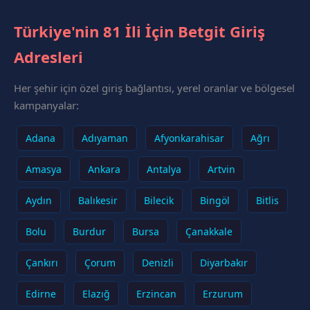
Türkiye'nin 81 İli İçin Betgit Giriş
Adresleri
Her şehir için özel giriş bağlantısı, yerel oranlar ve bölgesel
kampanyalar:
Adana
Adıyaman
Afyonkarahisar
Ağrı
Amasya
Ankara
Antalya
Artvin
Aydın
Balıkesir
Bilecik
Bingöl
Bitlis
Bolu
Burdur
Bursa
Çanakkale
Çankırı
Çorum
Denizli
Diyarbakır
Edirne
Elazığ
Erzincan
Erzurum