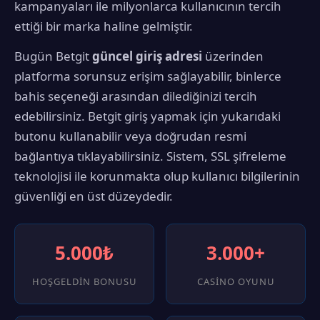
kampanyaları ile milyonlarca kullanıcının tercih
ettiği bir marka haline gelmiştir.
Bugün Betgit
güncel giriş adresi
üzerinden
platforma sorunsuz erişim sağlayabilir, binlerce
bahis seçeneği arasından dilediğinizi tercih
edebilirsiniz. Betgit giriş yapmak için yukarıdaki
butonu kullanabilir veya doğrudan resmi
bağlantıya tıklayabilirsiniz. Sistem, SSL şifreleme
teknolojisi ile korunmakta olup kullanıcı bilgilerinin
güvenliği en üst düzeydedir.
5.000₺
3.000+
HOŞGELDIN BONUSU
CASINO OYUNU