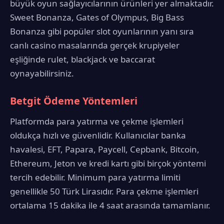
büyük oyun sağlayıcılarının ürünleri yer almaktadır.
Sweet Bonanza, Gates of Olympus, Big Bass
Bonanza gibi popüler slot oyunlarının yanı sıra
canlı casino masalarında gerçek krupiyeler
eşliğinde rulet, blackjack ve baccarat
oynayabilirsiniz.
Betgit Ödeme Yöntemleri
Platformda para yatırma ve çekme işlemleri
oldukça hızlı ve güvenlidir. Kullanıcılar banka
havalesi, EFT, Papara, Paycell, Cepbank, Bitcoin,
Ethereum, Jeton ve kredi kartı gibi birçok yöntemi
tercih edebilir. Minimum para yatırma limiti
genellikle 50 Türk Lirasıdır. Para çekme işlemleri
ortalama 15 dakika ile 4 saat arasında tamamlanır.