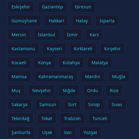
Eskişehir
Gaziantep
Giresun
Gümüşhane
Hakkari
Hatay
Isparta
Mersin
İstanbul
İzmir
Kars
Kastamonu
Kayseri
Kırklareli
Kırşehir
Kocaeli
Konya
Kütahya
Malatya
Manisa
Kahramanmaraş
Mardin
Muğla
Muş
Nevşehir
Niğde
Ordu
Rize
Sakarya
Samsun
Siirt
Sinop
Sivas
Tekirdağ
Tokat
Trabzon
Tunceli
Şanlıurfa
Uşak
Van
Yozgat