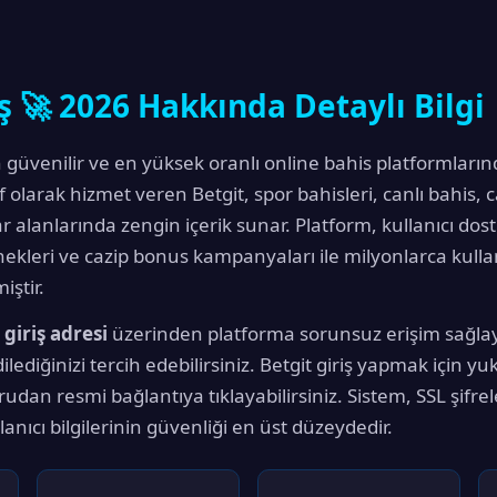
iş 🚀 2026 Hakkında Detaylı Bilgi
n güvenilir ve en yüksek oranlı online bahis platformların
 olarak hizmet veren Betgit, spor bahisleri, canlı bahis, c
r alanlarında zengin içerik sunar. Platform, kullanıcı dost
leri ve cazip bonus kampanyaları ile milyonlarca kullanı
iştir.
giriş adresi
üzerinden platforma sorunsuz erişim sağlaya
lediğinizi tercih edebilirsiniz. Betgit giriş yapmak için y
udan resmi bağlantıya tıklayabilirsiniz. Sistem, SSL şifrel
nıcı bilgilerinin güvenliği en üst düzeydedir.