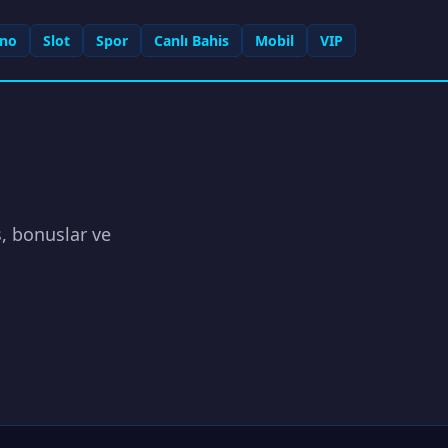
ino
Slot
Spor
Canlı Bahis
Mobil
VIP
s, bonuslar ve