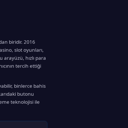
dan biridir. 2016
asino, slot oyunları,
u arayüzü, hızlı para
cının tercih ettiği
bilir, binlerce bahis
ukarıdaki butonu
eme teknolojisi ile