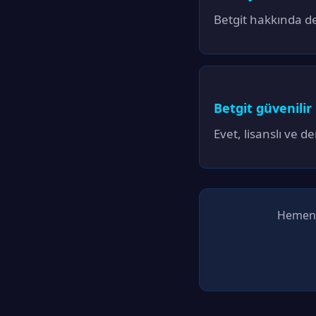
Betgit hakkında deta
Betgit güvenilir
Evet, lisanslı ve 
Hemen 