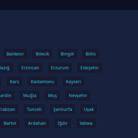
Balıkesir
Bilecik
Bingöl
Bitlis
lazığ
Erzincan
Erzurum
Eskişehir
Kars
Kastamonu
Kayseri
ardin
Muğla
Muş
Nevşehir
Trabzon
Tunceli
Şanlıurfa
Uşak
Bartın
Ardahan
Iğdır
Yalova