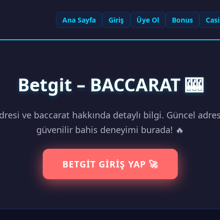
Ana Sayfa
Giriş
Üye Ol
Bonus
Cas
Betgit – BACCARAT 🎰
adresi ve baccarat hakkında detaylı bilgi. Güncel adre
güvenilir bahis deneyimi burada! 🔥
BETGIT GIRIŞ YAP 🚀