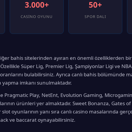
3.000+
50+
CASINO OYUNU
SPOR DALI
ğer bahis sitelerinden ayıran en önemli özelliklerden bir
Özellikle Süper Lig, Premier Lig, Şampiyonlar Ligi ve NB
oranlarını bulabilirsiniz. Ayrıca canlı bahis bölümünde
on yapma imkanı sunulmaktadır.
e Pragmatic Play, NetEnt, Evolution Gaming, Microgamin
larının ürünleri yer almaktadır. Sweet Bonanza, Gates o
slot oyunlarının yanı sıra canlı casino masalarında gerç
jack ve baccarat oynayabilirsiniz.