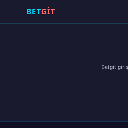
BET
GIT
Betgit giri