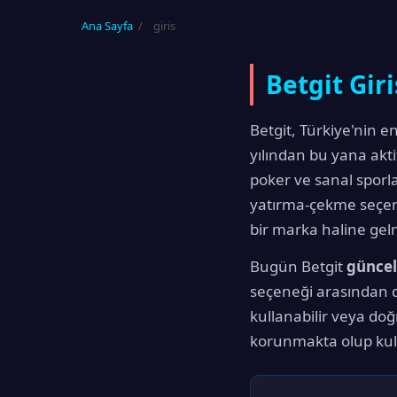
Ana Sayfa
/
giris
Betgit Gir
Betgit, Türkiye'nin e
yılından bu yana aktif
poker ve sanal sporla
yatırma-çekme seçenek
bir marka haline gelm
Bugün Betgit
güncel 
seçeneği arasından di
kullanabilir veya doğr
korunmakta olup kulla