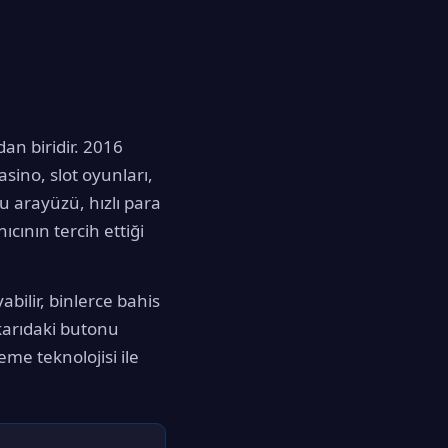
dan biridir. 2016
asino, slot oyunları,
u arayüzü, hızlı para
cının tercih ettiği
bilir, binlerce bahis
ukarıdaki butonu
eme teknolojisi ile