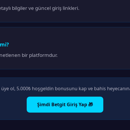
ylı bilgiler ve güncel giriş linkleri.
 mi?
denetlenen bir platformdur.
üye ol, 5.000₺ hoşgeldin bonusunu kap ve bahis heyecanına
Şimdi Betgit Giriş Yap 🎁