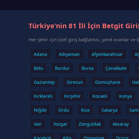
Türkiye'nin 81 İli İçin Betgit Gir
Her şehir için özel giriş bağlantısı, yerel oranlar v
Adana
Adıyaman
Afyonkarahisar
Ağ
Bolu
Burdur
Bursa
Çanakkale
Gaziantep
Giresun
Gümüşhane
Hak
Kırklareli
Kırşehir
Kocaeli
Konya
Niğde
Ordu
Rize
Sakarya
Sam
Van
Yozgat
Zonguldak
Aksaray
Karabük
Kilis
Osmaniye
Düzce