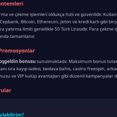
öntemleri
ma ve çekme işlemleri oldukça hızlı ve güvenlidir. Kullan
 Cepbank, Bitcoin, Ethereum, Jeton ve kredi kartı gibi bir
a yatırma limiti genellikle 50 Türk Lirasıdır. Para çekme 
sında tamamlanır.
 Promosyonlar
oşgeldin bonusu
sunulmaktadır. Maksimum bonus tutarı
anı sıra kayıp iadesi, bedava bahis, casino freespin, ar
usu ve VIP kulüp avantajları gibi düzenli kampanyalar 
rular
ulabilirim?