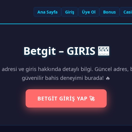
Ana Sayfa
Giriş
Üye Ol
Bonus
Cas
Betgit – GIRIS 🎰
ş adresi ve giris hakkında detaylı bilgi. Güncel adres,
güvenilir bahis deneyimi burada! 🔥
BETGIT GIRIŞ YAP 🚀