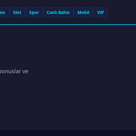
ino
Slot
Spor
Canlı Bahis
Mobil
VIP
 bonuslar ve