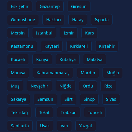
Eskişehir
Gaziantep
Giresun
Gümüşhane
Hakkari
Hatay
Isparta
Mersin
İstanbul
İzmir
Kars
Kastamonu
Kayseri
Kırklareli
Kırşehir
Kocaeli
Konya
Kütahya
Malatya
Manisa
Kahramanmaraş
Mardin
Muğla
Muş
Nevşehir
Niğde
Ordu
Rize
Sakarya
Samsun
Siirt
Sinop
Sivas
Tekirdağ
Tokat
Trabzon
Tunceli
Şanlıurfa
Uşak
Van
Yozgat