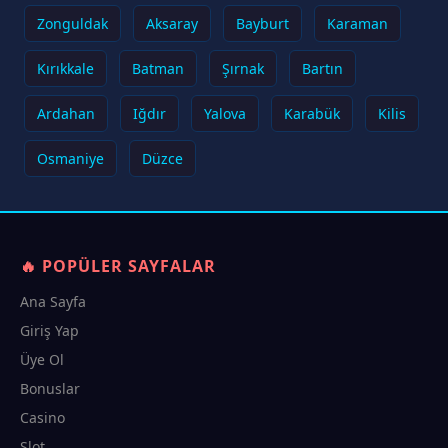
Zonguldak
Aksaray
Bayburt
Karaman
Kırıkkale
Batman
Şırnak
Bartın
Ardahan
Iğdır
Yalova
Karabük
Kilis
Osmaniye
Düzce
🔥 POPÜLER SAYFALAR
Ana Sayfa
Giriş Yap
Üye Ol
Bonuslar
Casino
Slot