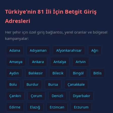
Türkiye'nin 81 İli İçin Betgit Giriş
Adresleri
Her şehir için özel giriş bağlantısı, yerel oranlar ve bölgesel
kampanyalar:
Adana
Adıyaman
Afyonkarahisar
Ağrı
Amasya
Ankara
Antalya
Artvin
Aydın
Balıkesir
Bilecik
Bingöl
Bitlis
Bolu
Burdur
Bursa
Çanakkale
Çankırı
Çorum
Denizli
Diyarbakır
Edirne
Elazığ
Erzincan
Erzurum