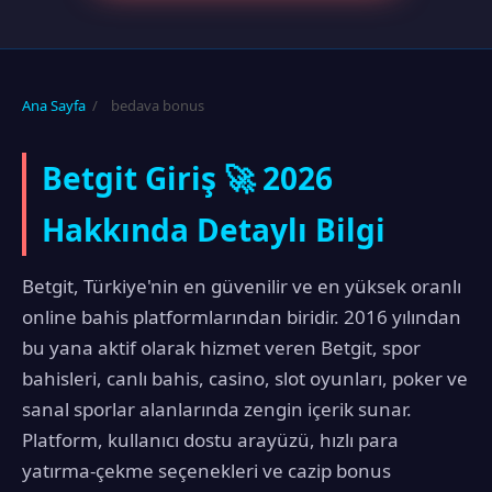
Ana Sayfa
/
bedava bonus
Betgit Giriş 🚀 2026
Hakkında Detaylı Bilgi
Betgit, Türkiye'nin en güvenilir ve en yüksek oranlı
online bahis platformlarından biridir. 2016 yılından
bu yana aktif olarak hizmet veren Betgit, spor
bahisleri, canlı bahis, casino, slot oyunları, poker ve
sanal sporlar alanlarında zengin içerik sunar.
Platform, kullanıcı dostu arayüzü, hızlı para
yatırma-çekme seçenekleri ve cazip bonus