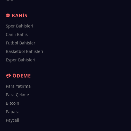
⚽ BAHIS
Spor Bahisleri
Canlı Bahis
Futbol Bahisleri
Basketbol Bahisleri
Espor Bahisleri
💳 ÖDEME
Para Yatırma
Para Çekme
Bitcoin
Papara
Paycell