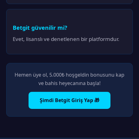
Betgit güvenilir mi?
Evet, lisanslı ve denetlenen bir platformdur.
Hemen üye ol, 5.000₺ hoşgeldin bonusunu kap
ve bahis heyecanına başla!
Şimdi Betgit Giriş Yap 🎁