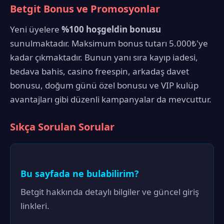
Betgit Bonus ve Promosyonlar
Yeni üyelere
%100 hoşgeldin bonusu
sunulmaktadır. Maksimum bonus tutarı 5.000₺'ye
kadar çıkmaktadır. Bunun yanı sıra kayıp iadesi,
bedava bahis, casino freespin, arkadaş davet
bonusu, doğum günü özel bonusu ve VIP kulüp
avantajları gibi düzenli kampanyalar da mevcuttur.
Sıkça Sorulan Sorular
Bu sayfada ne bulabilirim?
Betgit hakkında detaylı bilgiler ve güncel giriş
linkleri.